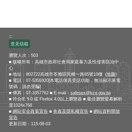
:::
意見信箱
瀏覽人次：
503
■ 版權所有：高雄市政府社會局家庭暴力及性侵害防治中
心
■ 地址：802722高雄市苓雅區民權一路85號10樓 (
地圖
)
■ 電話：07-5355920[本電話僅具受話功能，無法顯示來電
號碼，請勿受騙]
■ 傳真：07-3357762 ■ E-mail：
safesex@kcg.gov.tw
■ 符合IE 9.0 或 Firefox 4.0以上瀏覽器 ■ 最佳瀏覽螢幕解析
度1024x768
■
網站安全政策宣告
■
免責及隱私權宣告
■
網站資料開放
宣告
更新日期：
115-08-03