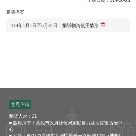
上版日期：114-06-23
相關檔案
114年1月1日至5月31日，捐贈物資使用情形
:::
意見信箱
瀏覽人次：
21
■ 版權所有：高雄市政府社會局家庭暴力及性侵害防治中
心
■ 地址：802722高雄市苓雅區民權一路85號10樓 (
地圖
)