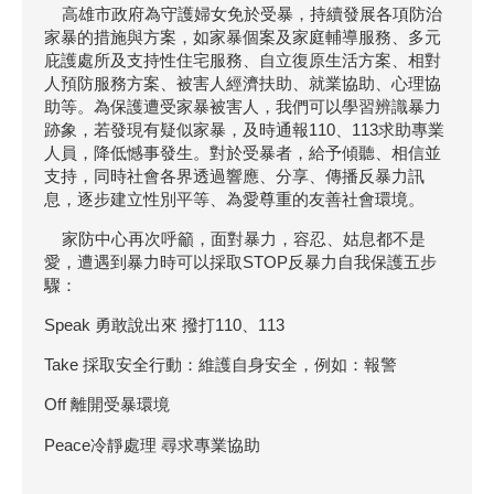
高雄市政府為守護婦女免於受暴，持續發展各項防治
家暴的措施與方案，如家暴個案及家庭輔導服務、多元
庇護處所及支持性住宅服務、自立復原生活方案、相對
人預防服務方案、被害人經濟扶助、就業協助、心理協
助等。為保護遭受家暴被害人，我們可以學習辨識暴力
跡象，若發現有疑似家暴，及時通報110、113求助專業
人員，降低憾事發生。對於受暴者，給予傾聽、相信並
支持，同時社會各界透過響應、分享、傳播反暴力訊
息，逐步建立性別平等、為愛尊重的友善社會環境。
家防中心再次呼籲，面對暴力，容忍、姑息都不是
愛，遭遇到暴力時可以採取STOP反暴力自我保護五步
驟：
Speak 勇敢說出來 撥打110、113
Take 採取安全行動：維護自身安全，例如：報警
Off 離開受暴環境
Peace冷靜處理 尋求專業協助