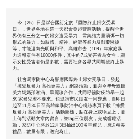
今（25）日是聯合國訂定的「國際終止婦女受暴
日」，世界各地在這一天都會發起響應活動，提醒全世
界仍有三分之一的婦女遭受暴力，需集結力量消弭一切
形式的暴力，如肢體、精神、經濟等暴力及跟蹤騷擾
等，才能邁向光明與和平。高雄市去（109）年家庭暴
力通報案件有18000多件，其中約7成受害者為女性，顯
示女性受害者仍是多數，需要社會各界共同響應終止暴
力。
社會局家防中心為響應國際終止婦女受暴日，發起
「擁愛反暴力 高雄更美力」網路活動，並與今年母親節
美力媽媽孫湘涵、畢麗珍合作，共同呼籲防疫防暴一起
來 家暴兒虐不要來。也邀請市民朋友一同響應，自即日
起至11月30日至高雄家暴防治中心粉絲專頁下載「擁愛
反暴力 高雄更美力」活動圖樣，貼在身上或物品上，並
上傳到活動文章內留言，並tag三位朋友，完成響應活
動，家防中心將於12月3日抽出100名幸運兒，贈送精美
禮品，數量有限，送完為止。