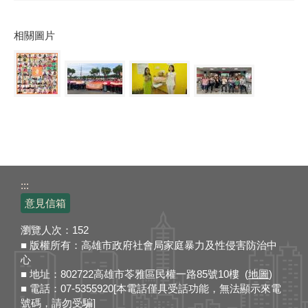
相關圖片
:::
意見信箱
瀏覽人次：
152
■ 版權所有：高雄市政府社會局家庭暴力及性侵害防治中
心
■ 地址：802722高雄市苓雅區民權一路85號10樓 (
地圖
)
■ 電話：07-5355920[本電話僅具受話功能，無法顯示來電
號碼，請勿受騙]