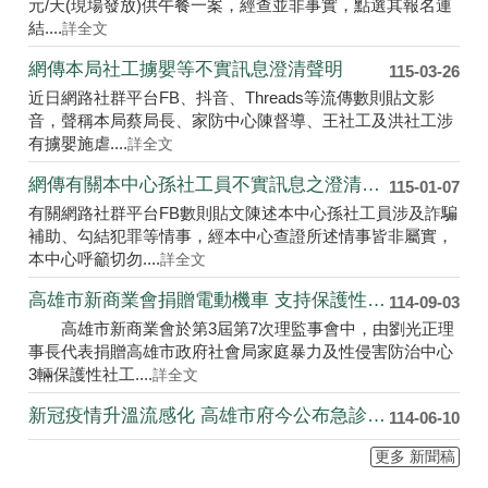
元/天(現場發放)供午餐一案，經查並非事實，點選其報名連
結....
詳全文
網傳本局社工擄嬰等不實訊息澄清聲明
115-03-26
近日網路社群平台FB、抖音、Threads等流傳數則貼文影
音，聲稱本局蔡局長、家防中心陳督導、王社工及洪社工涉
有擄嬰施虐....
詳全文
網傳有關本中心孫社工員不實訊息之澄清說明
115-01-07
有關網路社群平台FB數則貼文陳述本中心孫社工員涉及詐騙
補助、勾結犯罪等情事，經本中心查證所述情事皆非屬實，
本中心呼籲切勿....
詳全文
高雄市新商業會捐贈電動機車 支持保護性社工奔走前....
114-09-03
高雄市新商業會於第3屆第7次理監事會中，由劉光正理
事長代表捐贈高雄市政府社會局家庭暴力及性侵害防治中心
3輛保護性社工....
詳全文
新冠疫情升溫流感化 高雄市府今公布急診分流等三大防....
114-06-10
更多 新聞稿