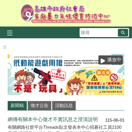
跳到主要內容區塊
搜
尋
:::
播放中
新聞稿
徵才公告
活動訊息
網傳有關本中心徵才不實訊息之澄清說明
115-06-01
有關網路社群平台Threads貼文發表本中心招募社工員2100