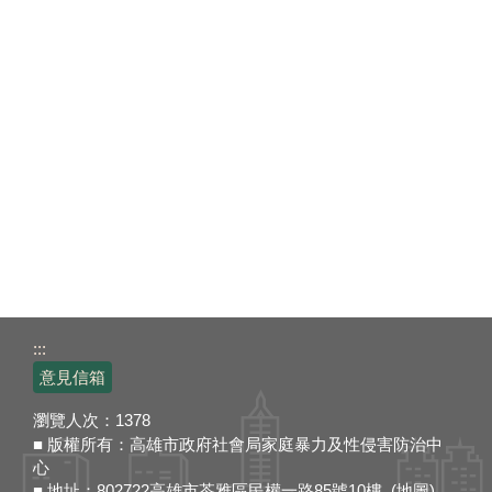
:::
意見信箱
瀏覽人次：
1378
■ 版權所有：高雄市政府社會局家庭暴力及性侵害防治中
心
■ 地址：802722高雄市苓雅區民權一路85號10樓 (
地圖
)