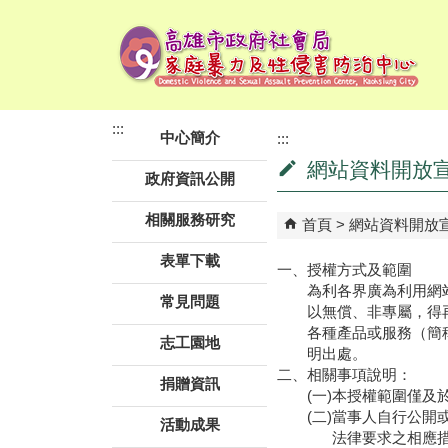
跳到主要內容區塊
:::
中心簡介
:::
網站資料開放
政府資訊公開
相關服務研究
首頁
網站資料開放
表單下載
一、
授權方式及範圍
為利各界廣為利用網
常見問題
以無償、非專屬，得
各種產品或服務（簡
志工園地
明出處。
二、
相關事項說明：
捐贈資訊
(一)
本授權範圍僅及
(二)
當事人自行公開
活動成果
法律要求之相應