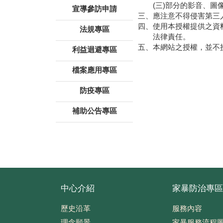
(三)
部分的影音、圖
宣導參訪申請
三、
應注意不得侵害第三
四、
使用本授權提供之資
法規專區
法律責任。
五、
本網站之授權，並不
利益迴避專區
檔案應用專區
防疫專區
補助公告專區
中心介紹
家暴防治專區
歷史沿革
服務內容
理念願景
家暴服務流程