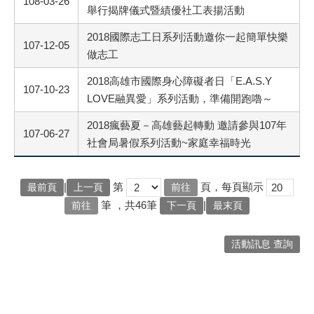
108-03-26
舉行揭牌儀式暨績優社工表揚活動
2018國際志工日系列活動邀你一起簡單快樂
107-12-05
做志工
2018高雄市國際身心障礙者日「E.A.S.Y
107-10-23
LOVE融異愛」系列活動，準備開跑嚕～
2018瘋藝夏－高雄藝起轉動 邀請參與107年
107-06-27
社會局暑假系列活動~家庭幸福時光
|
第
頁，每頁顯示
最前頁
上一頁
筆
，共46筆
|
下一頁
最末頁
活動訊息 查詢