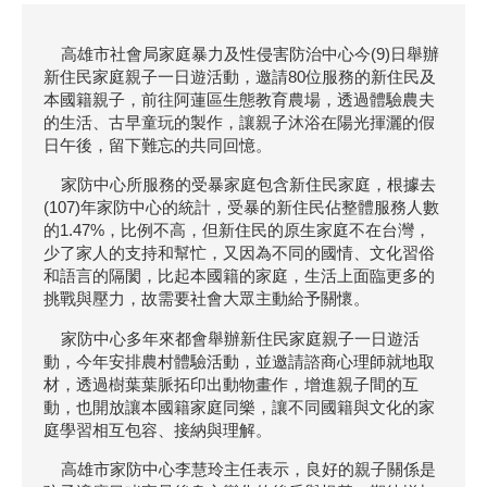
高雄市社會局家庭暴力及性侵害防治中心今(9)日舉辦
新住民家庭親子一日遊活動，邀請80位服務的新住民及
本國籍親子，前往阿蓮區生態教育農場，透過體驗農夫
的生活、古早童玩的製作，讓親子沐浴在陽光揮灑的假
日午後，留下難忘的共同回憶。
家防中心所服務的受暴家庭包含新住民家庭，根據去
(107)年家防中心的統計，受暴的新住民佔整體服務人數
的1.47%，比例不高，但新住民的原生家庭不在台灣，
少了家人的支持和幫忙，又因為不同的國情、文化習俗
和語言的隔閡，比起本國籍的家庭，生活上面臨更多的
挑戰與壓力，故需要社會大眾主動給予關懷。
家防中心多年來都會舉辦新住民家庭親子一日遊活
動，今年安排農村體驗活動，並邀請諮商心理師就地取
材，透過樹葉葉脈拓印出動物畫作，增進親子間的互
動，也開放讓本國籍家庭同樂，讓不同國籍與文化的家
庭學習相互包容、接納與理解。
高雄市家防中心李慧玲主任表示，良好的親子關係是